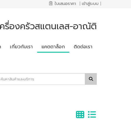
ใบเสนอราคา
|
เข้าสู่ระบบ
|
เครื่องครัวสแตนเลส-อาณัติ
ก
เกี่ยวกับเรา
แคตตาล็อก
ติดต่อเรา