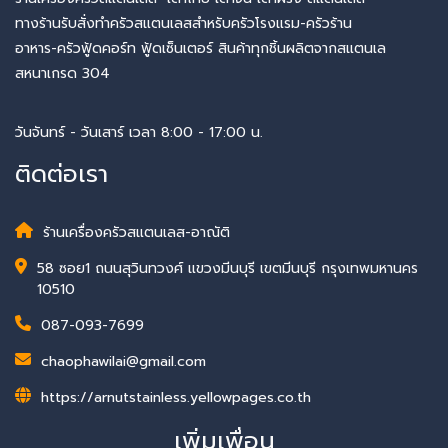
ทางร้านรับสั่งทำครัวสแตนเลสสำหรับครัวโรงแรม-ครัวร้าน
อาหาร-ครัวฟู้ดคอร์ท ฟู้ดเซ็นเตอร์ สินค้าทุกชิ้นผลิตจากสแตนเล
สหนาเกรด 304
วันจันทร์ - วันเสาร์ เวลา 8:00 - 17:00 น.
ติดต่อเรา
ร้านเครื่องครัวสแตนเลส-อาณัติ
58 ซอย1 ถนนสุวินทวงศ์ แขวงมีนบุรี เขตมีนบุรี กรุงเทพมหานคร
10510
087-093-7699
chaophawilai@gmail.com
https://arnutstainless.yellowpages.co.th
เพิ่มเพื่อน