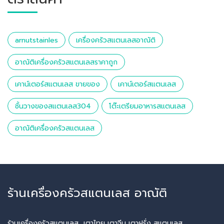
arnutstainles
เครื่องครัวสแตนเลสอาณัติ
อาณัติเครื่องครัวสแตนเลสราคาถูก
เคาน์เตอร์สแตนเลส ขายของ
เคาน์เตอร์สแตนเลส
ชั้นวางของสแตนเลส304
โต๊ะเตรียมอาหารสแตนเลส
อาณัติเครื่องครัวสแตนเลส
ร้านเครื่องครัวสแตนเลส อาณัติ
ร้านเครื่องครัวสแตนเลส เตาไทย เตาจีน เตาฝรั่ง สแตนเลส