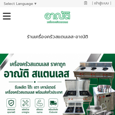
|
เข้าสู่ระบบ
|
Select Language
▼
ร้านเครื่องครัวสแตนเลส-อาณัติ