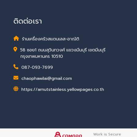
ติดต่อเรา
ร้านเครื่องครัวสแตนเลส-อาณัติ
58 ซอย1 ถนนสุวินทวงศ์ แขวงมีนบุรี เขตมีนบุรี
กรุงเทพมหานคร 10510
087-093-7699
chaophawilai@gmail.com
https://arnutstainless.yellowpages.co.th
Work is Secure