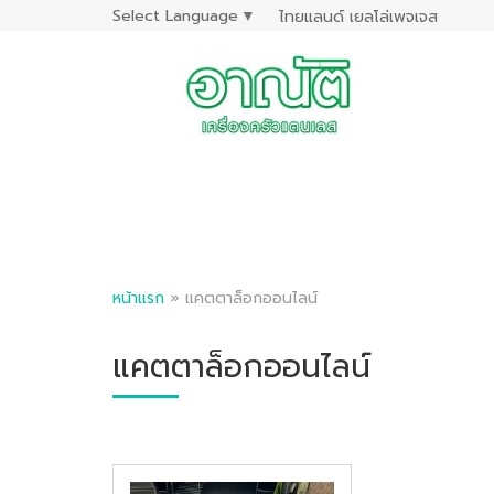
Select Language
▼
ไทยแลนด์ เยลโล่เพจเจส
หน้าแรก
»
แคตตาล็อกออนไลน์
แคตตาล็อกออนไลน์