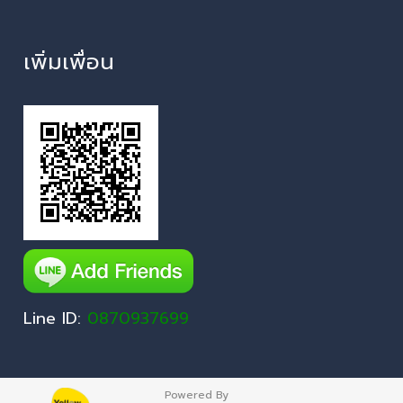
เพิ่มเพื่อน
Line ID:
0870937699
Powered By