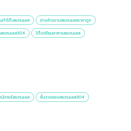
นทำโต๊ะสแตนเลส
อ่างล้างจานสแตนเลสราคาถูก
องสแตนเลส304
โต๊ะเตรียมอาหารสแตนเลส
าน์เตอร์สแตนเลส
ชั้นวางของสแตนเลส304