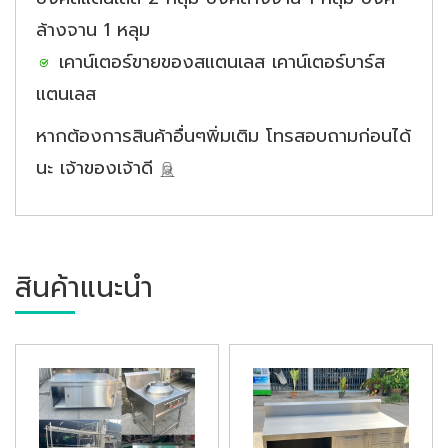
ล้างจาน 1 หลุม​ ​
เคาน์เตอร์ขายของสแตนเลส ​เคาน์เตอร์บาร์ส
แตนเลส
หากต้องการสินค้าอื่นๆพิ่มเติม โทรสอบถามก่อนได้
นะ เจ้าของเจ้าดี
สินค้าแนะนำ