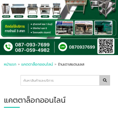
หน้าแรก
»
แคตตาล็อกออนไลน์
»
ร้านเตาสแตนเลส
แคตตาล็อกออนไลน์